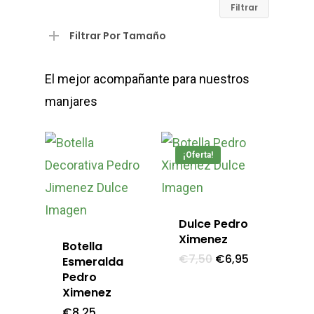
Precio
Precio
Filtrar
mínimo
máximo
Filtrar Por Tamaño
El mejor acompañante para nuestros
manjares
¡Oferta!
Dulce Pedro
Ximenez
Botella
El
El
€
7,50
€
6,95
Esmeralda
precio
precio
Pedro
original
actual
era:
es:
Ximenez
€7,50.
€6,95.
€
8,25