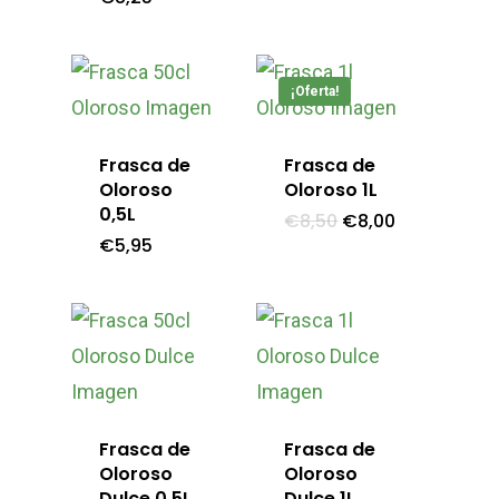
¡Oferta!
Frasca de
Frasca de
Oloroso
Oloroso 1L
0,5L
El
El
€
8,50
€
8,00
precio
precio
€
5,95
original
actual
era:
es:
€8,50.
€8,00.
Inicio
Productos
Quiénes Somos
Packs Degustación Y 
Frasca de
Frasca de
Descubre La Sierra
Aceite
Oloroso
Oloroso
Dulce 0,5L
Dulce 1L