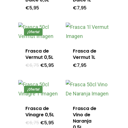
Chacinas
€
5,95
€
7,95
Conservas
Mermeladas
¡Oferta!
Miel
Frasca de
Frasca de
Dulces
Vermut 0,5L
Vermut 1L
El
El
€
6,75
€
5,95
€
7,95
Pan
precio
precio
original
actual
era:
es:
Sal
€6,75.
€5,95.
¡Oferta!
Queso
Vino
Frasca de
Frasca de
Vinagre 0,5L
Vino de
Cervezas
Naranja
El
El
€
6,75
€
5,95
precio
precio
0,5L