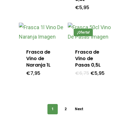
Tapenade
original
actual
€
5,95
era:
es:
€6,75.
€5,95.
¡Oferta!
Frasca de
Frasca de
Vino de
Vino de
Naranja 1L
Pasas 0,5L
El
El
€
7,95
€
6,75
€
5,95
precio
precio
original
actual
era:
es:
€6,75.
€5,95.
1
2
Next